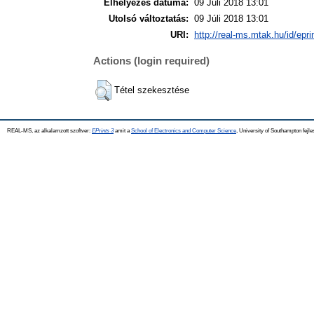
Elhelyezés dátuma:
09 Júli 2018 13:01
Utolsó változtatás:
09 Júli 2018 13:01
URI:
http://real-ms.mtak.hu/id/epr
Actions (login required)
Tétel szekesztése
REAL-MS, az alkalamzott szoftver:
EPrints 3
amit a
School of Electronics and Computer Science
, University of Southampton fejle