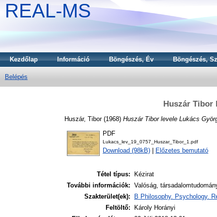
REAL-MS
Kezdőlap
Információ
Böngészés, Év
Böngészés, Sz
Belépés
Huszár Tibor 
Huszár, Tibor
(1968)
Huszár Tibor levele Lukács Györ
PDF
Lukacs_lev_19_0757_Huszar_Tibor_1.pdf
Download (98kB)
|
Előzetes bemutató
Tétel típus:
Kézirat
További információk:
Valóság, társadalomtudomány
Szakterület(ek):
B Philosophy. Psychology. Re
Feltöltő:
Károly Horányi