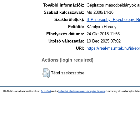
További információk:
Gépiratos másodpéldányok au
Szabad kulcsszavak:
Ms 2808/14-16
Szakterület(ek):
B Philosophy. Psychology. Re
Feltöltő:
Károlyx xHorányi
Elhelyezés dátuma:
24 Okt 2018 11:56
Utolsó változtatás:
10 Dec 2025 07:02
URI:
https://real-ms.mtak.hu/id/ep
Actions (login required)
Tétel szekesztése
REAL-MS, az alkalamzott szoftver:
EPrints 3
amit a
School of Electronics and Computer Science
, University of Southampton fejle