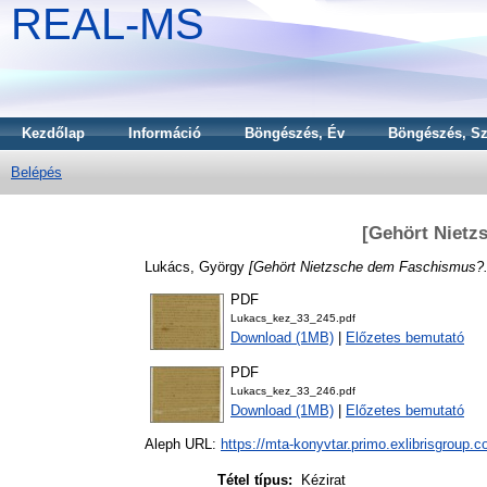
REAL-MS
Kezdőlap
Információ
Böngészés, Év
Böngészés, Sz
Belépés
[Gehört Nietz
Lukács, György
[Gehört Nietzsche dem Faschismus?..
PDF
Lukacs_kez_33_245.pdf
Download (1MB)
|
Előzetes bemutató
PDF
Lukacs_kez_33_246.pdf
Download (1MB)
|
Előzetes bemutató
Aleph URL:
https://mta-konyvtar.primo.exlibrisgroup.
Tétel típus:
Kézirat