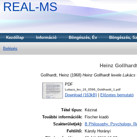
REAL-MS
Kezdőlap
Információ
Böngészés, Év
Böngészés, Sz
Belépés
Heinz Gollhard
Gollhardt, Heinz
(1968)
Heinz Gollhardt levele Lukács
PDF
Lukacs_lev_16_0596_Goldhardt_1.pdf
Download (163kB)
|
Előzetes bemutató
Tétel típus:
Kézirat
További információk:
Fischer kiadó
Szakterület(ek):
B Philosophy. Psychology. Re
Feltöltő:
Károly Horányi