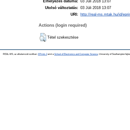
Elhelyezés dátuma:
03 Júli 2018 13:07
Utolsó változtatás:
03 Júli 2018 13:07
URI:
http://real-ms.mtak.hu/id/epr
Actions (login required)
Tétel szekesztése
REAL-MS, az alkalamzott szoftver:
EPrints 3
amit a
School of Electronics and Computer Science
, University of Southampton fejle