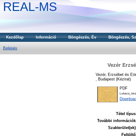
REAL-MS
Kezdőlap
Információ
Böngészés, Év
Böngészés, Sz
Belépés
Vezér Erzsé
Vezér, Erzsébet
és
Eör
, Budapest (Kézirat)
PDF
Lukacs_ke
Downloa
Tétel típus
További információk
Szakterület(ek)
Feltöltő