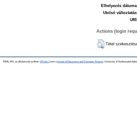
Elhelyezés dátuma
Utolsó változtatás
URI
Actions (login requ
Tétel szekesztés
REAL-MS, az alkalamzott szoftver:
EPrints 3
amit a
School of Electronics and Computer Science
, University of Southampton fejle