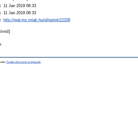
:
11 Jan 2019 08:33
:
11 Jan 2019 08:33
:
http://real-ms.mtak.hu/id/eprint/22208
ired)
e
sztett.
További információk és fejlesztők
.