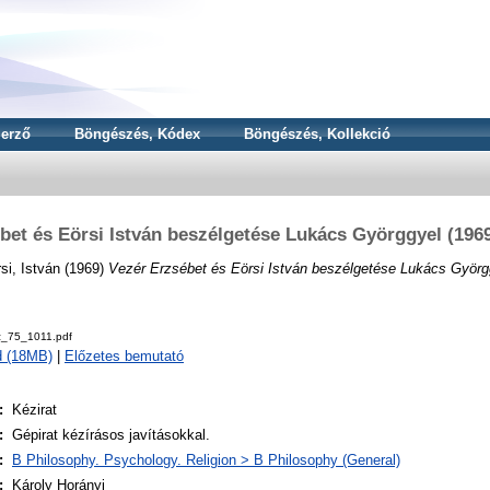
erző
Böngészés, Kódex
Böngészés, Kollekció
bet és Eörsi István beszélgetése Lukács Györggyel (1969
si, István
(1969)
Vezér Erzsébet és Eörsi István beszélgetése Lukács Györgg
z_75_1011.pdf
d (18MB)
|
Előzetes bemutató
:
Kézirat
:
Gépirat kézírásos javításokkal.
:
B Philosophy. Psychology. Religion > B Philosophy (General)
:
Károly Horányi