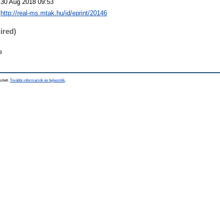
30 Aug 2018 09:53
http://real-ms.mtak.hu/id/eprint/20146
ired)
e
sztett.
További információk és fejlesztők
.