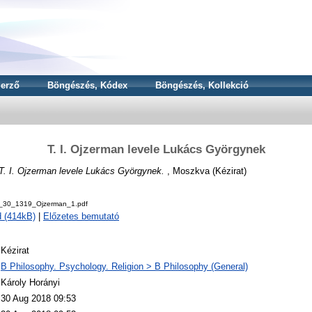
erző
Böngészés, Kódex
Böngészés, Kollekció
T. I. Ojzerman levele Lukács Györgynek
T. I. Ojzerman levele Lukács Györgynek.
, Moszkva (Kézirat)
v_30_1319_Ojzerman_1.pdf
 (414kB)
|
Előzetes bemutató
Kézirat
B Philosophy. Psychology. Religion > B Philosophy (General)
Károly Horányi
30 Aug 2018 09:53