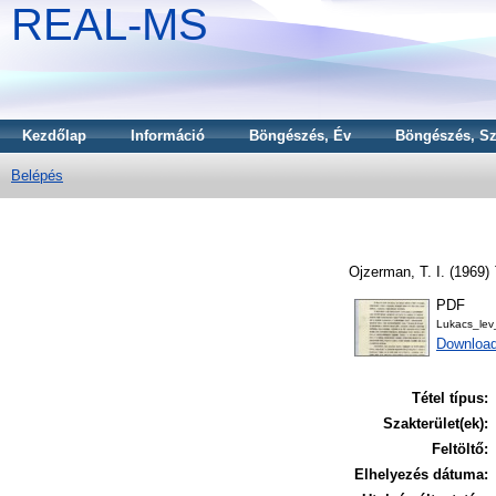
REAL-MS
Kezdőlap
Információ
Böngészés, Év
Böngészés, Sz
Belépés
Ojzerman, T. I.
(1969)
PDF
Lukacs_le
Download
Tétel típus:
Szakterület(ek):
Feltöltő:
Elhelyezés dátuma: