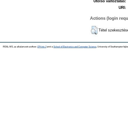
Utolsó változtatás:
URI:
Actions (login requ
Tétel szekesztés
REAL-MS, az alkalamzott szoftver:
EPrints 3
amit a
School of Electronics and Computer Science
, University of Southampton fejle