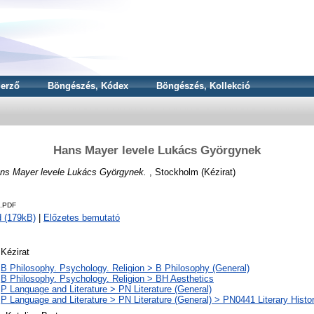
erző
Böngészés, Kódex
Böngészés, Kollekció
Hans Mayer levele Lukács Györgynek
ns Mayer levele Lukács Györgynek.
, Stockholm (Kézirat)
0.PDF
 (179kB)
|
Előzetes bemutató
Kézirat
B Philosophy. Psychology. Religion > B Philosophy (General)
B Philosophy. Psychology. Religion > BH Aesthetics
P Language and Literature > PN Literature (General)
P Language and Literature > PN Literature (General) > PN0441 Literary Histo