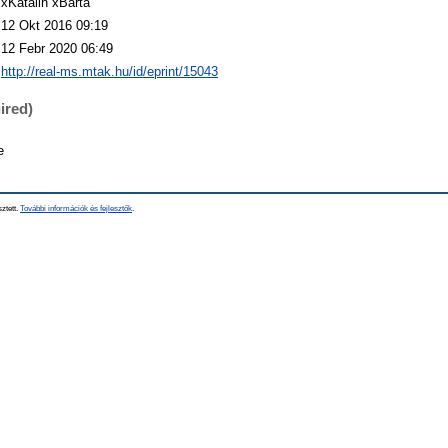
xKatalin xBarta
12 Okt 2016 09:19
12 Febr 2020 06:49
http://real-ms.mtak.hu/id/eprint/15043
ired)
e
sztett.
További információk és fejlesztők
.