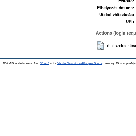
Feltöltő:
Elhelyezés dátuma:
Utolsó változtatás:
URI:
Actions (login requ
Tétel szekesztés
REAL-MS, az alkalamzott szoftver:
EPrints 3
amit a
School of Electronics and Computer Science
, University of Southampton fejle