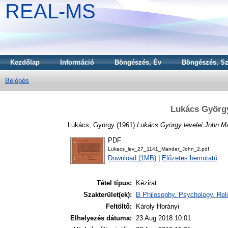
REAL-MS
Kezdőlap
Információ
Böngészés, Év
Böngészés, Sz
Belépés
Lukács György
Lukács, György
(1961)
Lukács György levelei John M
PDF
Lukacs_lev_27_1141_Mander_John_2.pdf
Download (1MB)
|
Előzetes bemutató
Tétel típus:
Kézirat
Szakterület(ek):
B Philosophy. Psychology. Reli
Feltöltő:
Károly Horányi
Elhelyezés dátuma:
23 Aug 2018 10:01