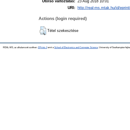
Utolsó változtatás:
23 Aug 2018 10:01
URI:
http://real-ms.mtak.hu/id/eprin
Actions (login required)
Tétel szekesztése
REAL-MS, az alkalamzott szoftver:
EPrints 3
amit a
School of Electronics and Computer Science
, University of Southampton fejle