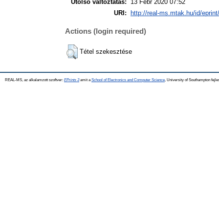
Utolsó változtatás:
13 Febr 2020 07:52
URI:
http://real-ms.mtak.hu/id/eprin
Actions (login required)
Tétel szekesztése
REAL-MS, az alkalamzott szoftver:
EPrints 3
amit a
School of Electronics and Computer Science
, University of Southampton fejle