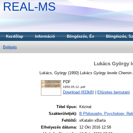
REAL-MS
Kezdőlap
Információ
Böngészés, Év
Böngészés, Sz
Belépés
Lukács György 
Lukács, György
(1950)
Lukács György levele Chemin
PDF
1950.05.12..pdf
Download (933kB)
|
Előzetes bemutató
Tétel típus:
Kézirat
Szakterület(ek):
B Philosophy. Psychology. Reli
Feltöltő:
xKatalin xBarta
Elhelyezés dátuma:
12 Okt 2016 12:58