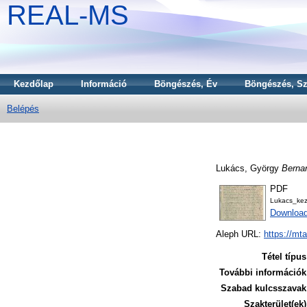
REAL-MS
Kezdőlap
Információ
Böngészés, Év
Böngészés, Sz
Belépés
Lukács, György
Berna
PDF
Lukacs_ke
Downloa
Aleph URL:
https://mt
Tétel típus
További információk
Szabad kulcsszavak
Szakterület(ek)