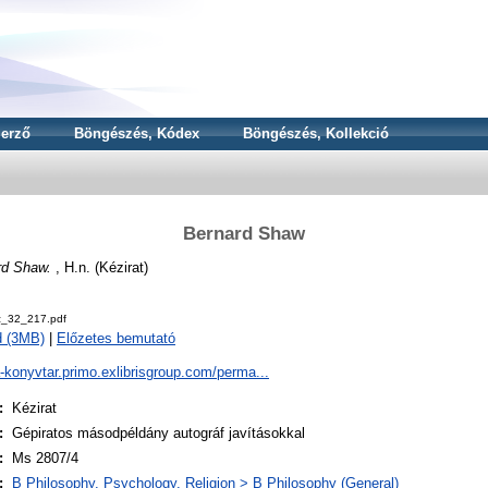
erző
Böngészés, Kódex
Böngészés, Kollekció
Bernard Shaw
rd Shaw.
, H.n. (Kézirat)
z_32_217.pdf
d (3MB)
|
Előzetes bemutató
a-konyvtar.primo.exlibrisgroup.com/perma...
:
Kézirat
:
Gépiratos másodpéldány autográf javításokkal
:
Ms 2807/4
:
B Philosophy. Psychology. Religion > B Philosophy (General)