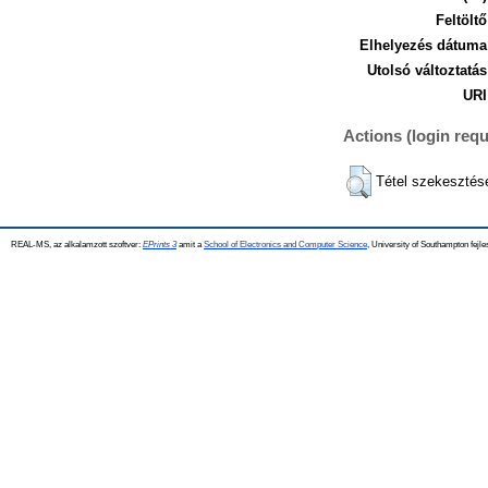
Feltöltő
Elhelyezés dátuma
Utolsó változtatás
URI
Actions (login requ
Tétel szekesztés
REAL-MS, az alkalamzott szoftver:
EPrints 3
amit a
School of Electronics and Computer Science
, University of Southampton fejle