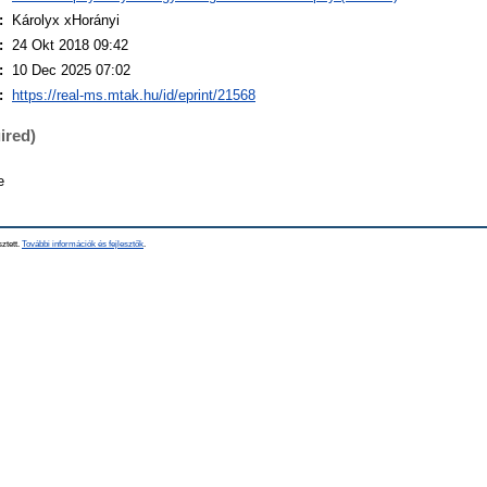
:
Károlyx xHorányi
:
24 Okt 2018 09:42
:
10 Dec 2025 07:02
:
https://real-ms.mtak.hu/id/eprint/21568
ired)
e
sztett.
További információk és fejlesztők
.