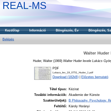
REAL-MS
Kezdőlap
Információ
Böngészés, Év
Böngészés, Sz
Belépés
Walter Huder 
Huder, Walter
(1969)
Walter Huder levele Lukács Györ
PDF
Lukacs_lev_19_0751_Huder_1.pdf
Download (182kB)
|
Előzetes bemutató
Tétel típus:
Kézirat
További információk:
Akademie der Künste
Szakterület(ek):
B Philosophy. Psychology. Re
Feltöltő:
Károly Horányi