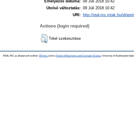
Elhelyezés dátuma:
09 Júli 2018 10:42
Utolsó változtatás:
09 Júli 2018 10:42
URI:
http://real-ms.mtak.hu/id/epr
Actions (login required)
Tétel szekesztése
REAL-MS, az alkalamzott szoftver:
EPrints 3
amit a
School of Electronics and Computer Science
, University of Southampton fejle