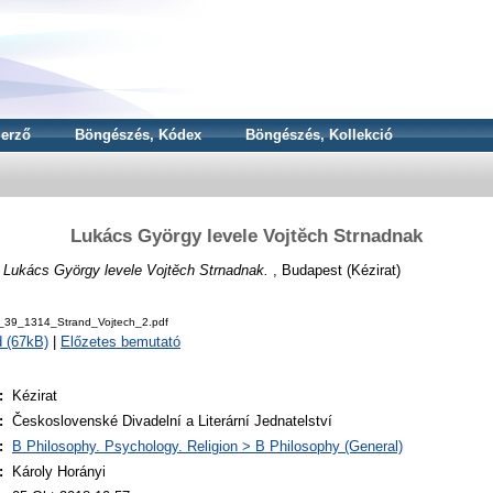
erző
Böngészés, Kódex
Böngészés, Kollekció
Lukács György levele Vojtĕch Strnadnak
)
Lukács György levele Vojtĕch Strnadnak.
, Budapest (Kézirat)
_39_1314_Strand_Vojtech_2.pdf
 (67kB)
|
Előzetes bemutató
:
Kézirat
:
Československé Divadelní a Literární Jednatelství
:
B Philosophy. Psychology. Religion > B Philosophy (General)
:
Károly Horányi