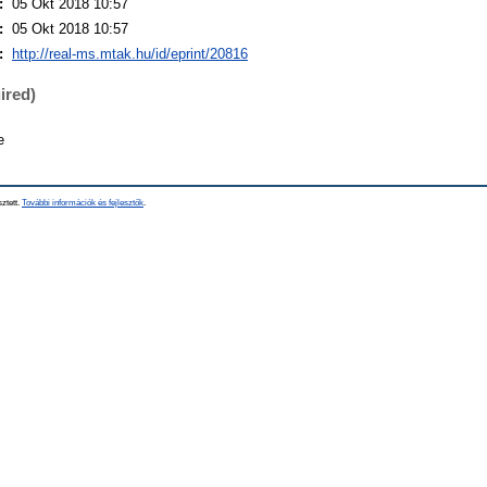
:
05 Okt 2018 10:57
:
05 Okt 2018 10:57
:
http://real-ms.mtak.hu/id/eprint/20816
ired)
e
sztett.
További információk és fejlesztők
.