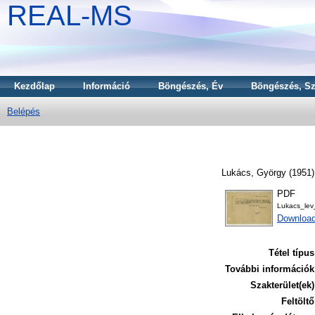
REAL-MS
Kezdőlap
Információ
Böngészés, Év
Böngészés, Sz
Belépés
Lukács, György
(1951
PDF
Lukacs_lev
Download
Tétel típus
További információk
Szakterület(ek)
Feltöltő