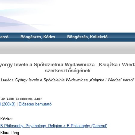
erző
Böngészés, Kódex
Böngészés, Kollekció
örgy levele a Spółdzielnia Wydawnicza „Książka i Wied
szerkesztőségének
)
Lukács György levele a Spółdzielnia Wydawnicza „Książka i Wiedza” varsói
_39_1288_Spoldzielnia_2.pdf
 (266kB)
|
Előzetes bemutató
Kézirat
B Philosophy. Psychology. Religion > B Philosophy (General)
Klára Láng