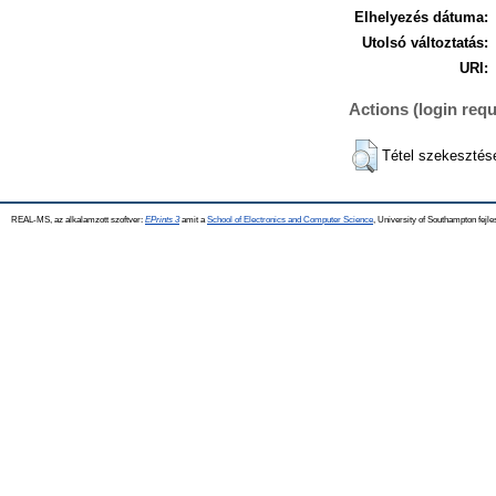
Elhelyezés dátuma:
Utolsó változtatás:
URI:
Actions (login requ
Tétel szekesztés
REAL-MS, az alkalamzott szoftver:
EPrints 3
amit a
School of Electronics and Computer Science
, University of Southampton fejle