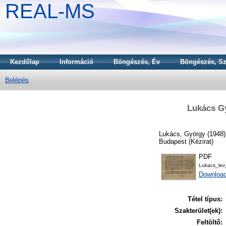
REAL-MS
Kezdőlap
Információ
Böngészés, Év
Böngészés, Sz
Belépés
Lukács Gy
Lukács, György
(1948
Budapest (Kézirat)
PDF
Lukacs_lev
Download
Tétel típus:
Szakterület(ek):
Feltöltő: