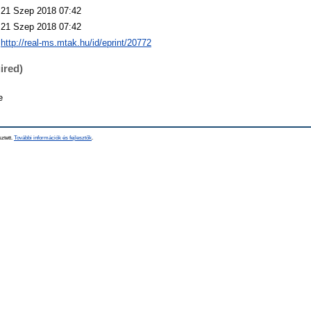
21 Szep 2018 07:42
21 Szep 2018 07:42
http://real-ms.mtak.hu/id/eprint/20772
ired)
e
sztett.
További információk és fejlesztők
.