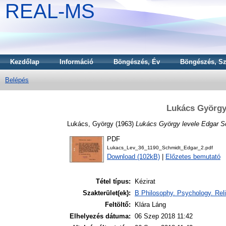
REAL-MS
Kezdőlap
Információ
Böngészés, Év
Böngészés, Sz
Belépés
Lukács György
Lukács, György
(1963)
Lukács György levele Edgar S
PDF
Lukacs_Lev_36_1190_Schmidt_Edgar_2.pdf
Download (102kB)
|
Előzetes bemutató
Tétel típus:
Kézirat
Szakterület(ek):
B Philosophy. Psychology. Reli
Feltöltő:
Klára Láng
Elhelyezés dátuma:
06 Szep 2018 11:42