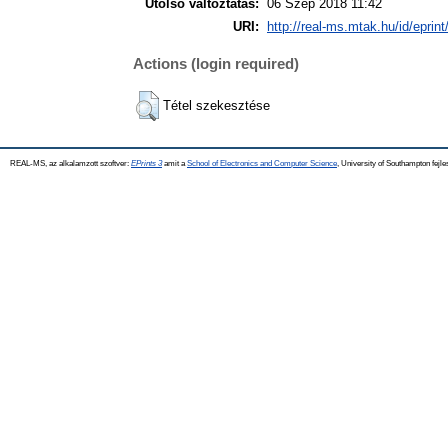
Utolsó változtatás:
06 Szep 2018 11:42
URI:
http://real-ms.mtak.hu/id/eprin
Actions (login required)
Tétel szekesztése
REAL-MS, az alkalamzott szoftver:
EPrints 3
amit a
School of Electronics and Computer Science
, University of Southampton fejle