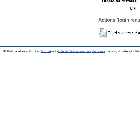
Utolsó változtatás:
URI:
Actions (login requ
Tétel szekesztés
REAL-MS, az alkalamzott szoftver:
EPrints 3
amit a
School of Electronics and Computer Science
, University of Southampton fejle