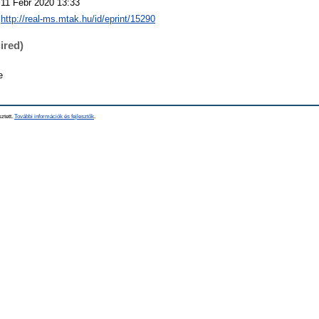
11 Febr 2020 13:33
http://real-ms.mtak.hu/id/eprint/15290
ired)
e
sztett.
További információk és fejlesztők
.