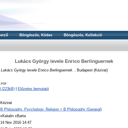
erző
Böngészés, Kódex
Böngészés, Kollekció
Lukács György levele Enrico Berlinguernek
)
Lukács György levele Enrico Berlinguernek.
, Budapest (Kézirat)
1.PDF
 (223kB)
|
Előzetes bemutató
Kézirat
B Philosophy. Psychology. Religion > B Philosophy (General)
xKatalin xBarta
14 Nov 2016 14:47