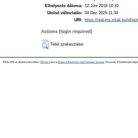
Elhelyezés dátuma:
12 Júni 2018 10:10
Utolsó változtatás:
04 Dec 2025 11:34
URI:
https://real-ms.mtak.hu/id/epr
Actions (login required)
Tétel szekesztése
REAL-MS, az alkalamzott szoftver:
EPrints 3
amit a
School of Electronics and Computer Science
, University of Southampton fejle