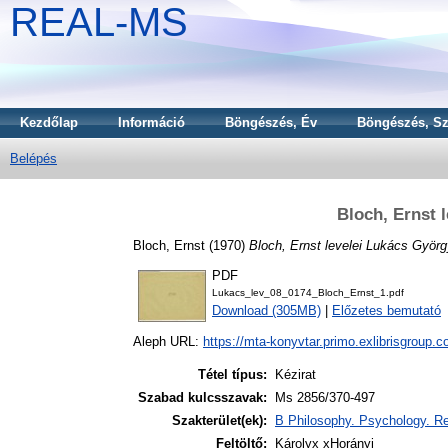
REAL-MS
Kezdőlap
Információ
Böngészés, Év
Böngészés, Sz
Belépés
Bloch, Ernst 
Bloch, Ernst
(1970)
Bloch, Ernst levelei Lukács Györ
PDF
Lukacs_lev_08_0174_Bloch_Ernst_1.pdf
Download (305MB)
|
Előzetes bemutató
Aleph URL:
https://mta-konyvtar.primo.exlibrisgroup.
Tétel típus:
Kézirat
Szabad kulcsszavak:
Ms 2856/370-497
Szakterület(ek):
B Philosophy. Psychology. Re
Feltöltő:
Károlyx xHorányi