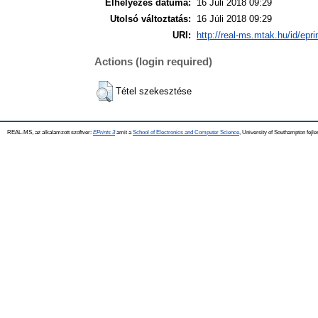
Elhelyezés dátuma:
16 Júli 2018 09:29
Utolsó változtatás:
16 Júli 2018 09:29
URI:
http://real-ms.mtak.hu/id/epr
Actions (login required)
Tétel szekesztése
REAL-MS, az alkalamzott szoftver:
EPrints 3
amit a
School of Electronics and Computer Science
, University of Southampton fejle