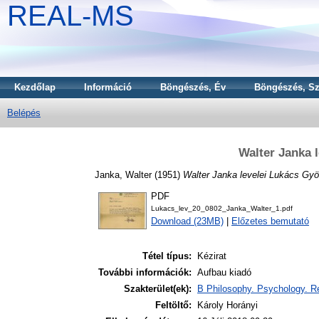
REAL-MS
Kezdőlap
Információ
Böngészés, Év
Böngészés, Sz
Belépés
Walter Janka 
Janka, Walter
(1951)
Walter Janka levelei Lukács Gyö
PDF
Lukacs_lev_20_0802_Janka_Walter_1.pdf
Download (23MB)
|
Előzetes bemutató
Tétel típus:
Kézirat
További információk:
Aufbau kiadó
Szakterület(ek):
B Philosophy. Psychology. Re
Feltöltő:
Károly Horányi