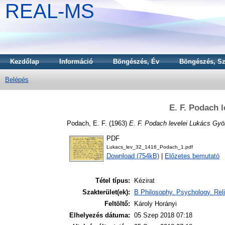
REAL-MS
Kezdőlap
Információ
Böngészés, Év
Böngészés, Sz
Belépés
E. F. Podach 
Podach, E. F.
(1963)
E. F. Podach levelei Lukács Gyö
PDF
Lukacs_lev_32_1416_Podach_1.pdf
Download (754kB)
|
Előzetes bemutató
Tétel típus:
Kézirat
Szakterület(ek):
B Philosophy. Psychology. Reli
Feltöltő:
Károly Horányi
Elhelyezés dátuma:
05 Szep 2018 07:18