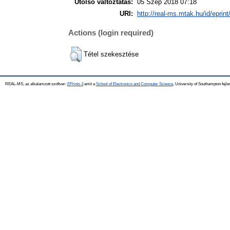
Utolsó változtatás:
05 Szep 2018 07:18
URI:
http://real-ms.mtak.hu/id/eprin
Actions (login required)
Tétel szekesztése
REAL-MS, az alkalamzott szoftver:
EPrints 3
amit a
School of Electronics and Computer Science
, University of Southampton fejle