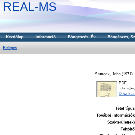
REAL-MS
Kezdőlap
Információ
Böngészés, Év
Böngészés, Sz
Belépés
Sturrock, John
(1971)
PDF
Lukacs_lev
Download
Tétel típus
További információk
Szakterület(ek)
Feltöltő