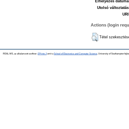
Elhelyezés dátuma
Utolsó változtatás
URI
Actions (login requ
Tétel szekesztés
REAL-MS, az alkalamzott szoftver:
EPrints 3
amit a
School of Electronics and Computer Science
, University of Southampton fejle