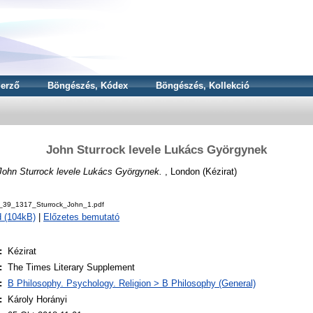
erző
Böngészés, Kódex
Böngészés, Kollekció
John Sturrock levele Lukács Györgynek
John Sturrock levele Lukács Györgynek.
, London (Kézirat)
_39_1317_Sturrock_John_1.pdf
 (104kB)
|
Előzetes bemutató
:
Kézirat
:
The Times Literary Supplement
:
B Philosophy. Psychology. Religion > B Philosophy (General)
:
Károly Horányi