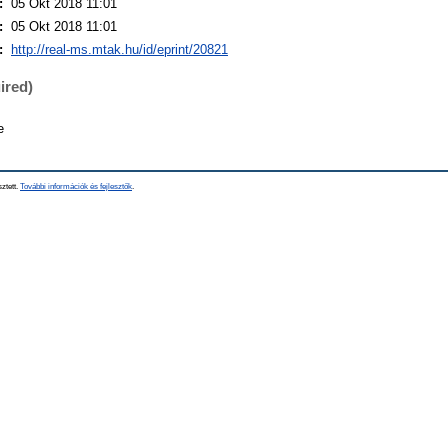
:
05 Okt 2018 11:01
:
05 Okt 2018 11:01
:
http://real-ms.mtak.hu/id/eprint/20821
ired)
e
sztett.
További információk és fejlesztők
.