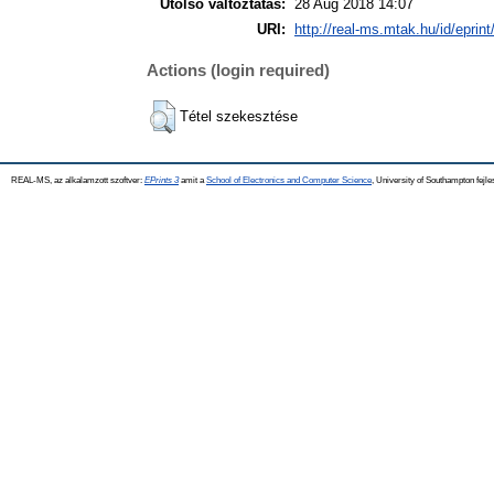
Utolsó változtatás:
28 Aug 2018 14:07
URI:
http://real-ms.mtak.hu/id/eprin
Actions (login required)
Tétel szekesztése
REAL-MS, az alkalamzott szoftver:
EPrints 3
amit a
School of Electronics and Computer Science
, University of Southampton fejle