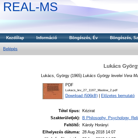
REAL-MS
Kezdőlap
Információ
Böngészés, Év
Böngészés, Sz
Belépés
Lukács György
Lukács, György
(1965)
Lukács György levelei Vera M
PDF
Lukacs_lev_27_1167_Maslow_2.pdf
Download (506kB)
|
Előzetes bemutató
Tétel típus:
Kézirat
Szakterület(ek):
B Philosophy. Psychology. Reli
Feltöltő:
Károly Horányi
Elhelyezés dátuma:
28 Aug 2018 14:07