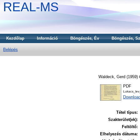
REAL-MS
Kezdőlap
Információ
Böngészés, Év
Böngészés, Sz
Belépés
Waldeck, Gerd
(1959)
PDF
Lukacs_le
Download
Tétel típus:
Szakterület(ek):
Feltöltő:
Elhelyezés dátuma: