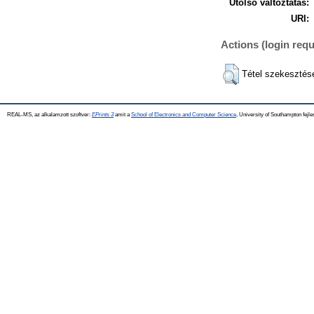
Utolsó változtatás:
URI:
Actions (login requ
Tétel szekesztés
REAL-MS, az alkalamzott szoftver:
EPrints 3
amit a
School of Electronics and Computer Science
, University of Southampton fejle