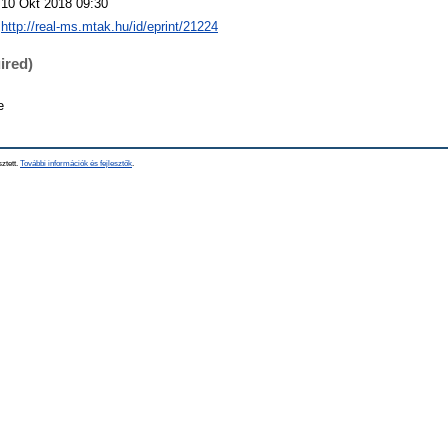
10 Okt 2018 09:30
http://real-ms.mtak.hu/id/eprint/21224
ired)
e
sztett.
További információk és fejlesztők
.