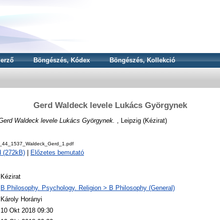
erző
Böngészés, Kódex
Böngészés, Kollekció
Gerd Waldeck levele Lukács Györgynek
Gerd Waldeck levele Lukács Györgynek.
, Leipzig (Kézirat)
v_44_1537_Waldeck_Gerd_1.pdf
 (272kB)
|
Előzetes bemutató
Kézirat
B Philosophy. Psychology. Religion > B Philosophy (General)
Károly Horányi
10 Okt 2018 09:30