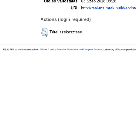
Utolsó változtatás:
03 Szep 2018 08:28
URI:
http://real-ms.mtak.hu/id/eprin
Actions (login required)
Tétel szekesztése
REAL-MS, az alkalamzott szoftver:
EPrints 3
amit a
School of Electronics and Computer Science
, University of Southampton fejle