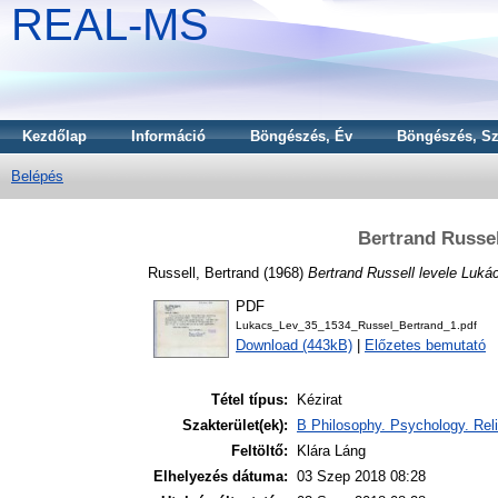
REAL-MS
Kezdőlap
Információ
Böngészés, Év
Böngészés, Sz
Belépés
Bertrand Russel
Russell, Bertrand
(1968)
Bertrand Russell levele Luk
PDF
Lukacs_Lev_35_1534_Russel_Bertrand_1.pdf
Download (443kB)
|
Előzetes bemutató
Tétel típus:
Kézirat
Szakterület(ek):
B Philosophy. Psychology. Reli
Feltöltő:
Klára Láng
Elhelyezés dátuma:
03 Szep 2018 08:28