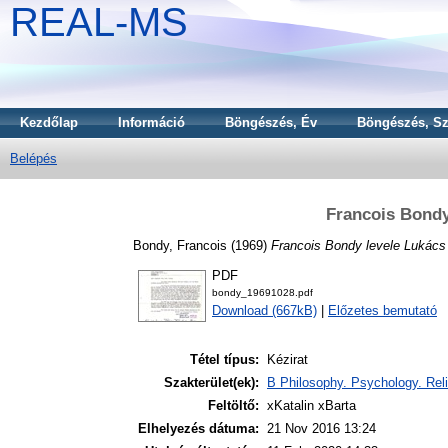
REAL-MS
Kezdőlap
Információ
Böngészés, Év
Böngészés, Sz
Belépés
Francois Bondy
Bondy, Francois
(1969)
Francois Bondy levele Lukács
PDF
bondy_19691028.pdf
Download (667kB)
|
Előzetes bemutató
Tétel típus:
Kézirat
Szakterület(ek):
B Philosophy. Psychology. Reli
Feltöltő:
xKatalin xBarta
Elhelyezés dátuma:
21 Nov 2016 13:24