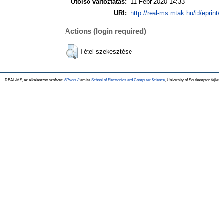
Utolsó változtatás:
11 Febr 2020 14:33
URI:
http://real-ms.mtak.hu/id/eprin
Actions (login required)
Tétel szekesztése
REAL-MS, az alkalamzott szoftver:
EPrints 3
amit a
School of Electronics and Computer Science
, University of Southampton fejle