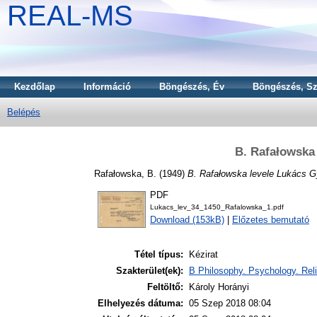
REAL-MS
Kezdőlap
Információ
Böngészés, Év
Böngészés, Sz
Belépés
B. Rafałowska
Rafałowska, B.
(1949)
B. Rafałowska levele Lukács G
PDF
Lukacs_lev_34_1450_Rafalowska_1.pdf
Download (153kB)
|
Előzetes bemutató
Tétel típus:
Kézirat
Szakterület(ek):
B Philosophy. Psychology. Reli
Feltöltő:
Károly Horányi
Elhelyezés dátuma:
05 Szep 2018 08:04