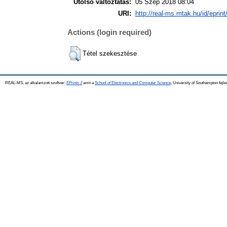
Utolsó változtatás:
05 Szep 2018 08:04
URI:
http://real-ms.mtak.hu/id/eprin
Actions (login required)
Tétel szekesztése
REAL-MS, az alkalamzott szoftver:
EPrints 3
amit a
School of Electronics and Computer Science
, University of Southampton fejle