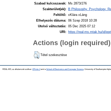
Szabad kulcsszavak:
Ms 2873/276
Szakterület(ek):
B Philosophy. Psychology. Re
Feltöltő:
xKlára xLáng
Elhelyezés dátuma:
06 Szep 2018 10:28
Utolsó változtatás:
05 Dec 2025 07:12
URI:
https://real-ms.mtak.hu/id/epr
Actions (login required)
Tétel szekesztése
REAL-MS, az alkalamzott szoftver:
EPrints 3
amit a
School of Electronics and Computer Science
, University of Southampton fejle