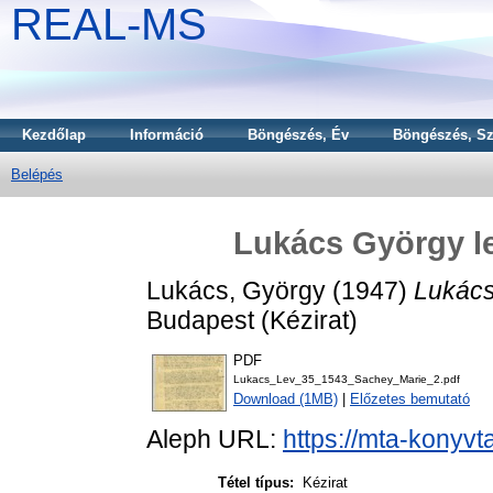
REAL-MS
Kezdőlap
Információ
Böngészés, Év
Böngészés, Sz
Belépés
Lukács György le
Lukács, György
(1947)
Lukács
Budapest (Kézirat)
PDF
Lukacs_Lev_35_1543_Sachey_Marie_2.pdf
Download (1MB)
|
Előzetes bemutató
Aleph URL:
https://mta-konyvt
Tétel típus:
Kézirat