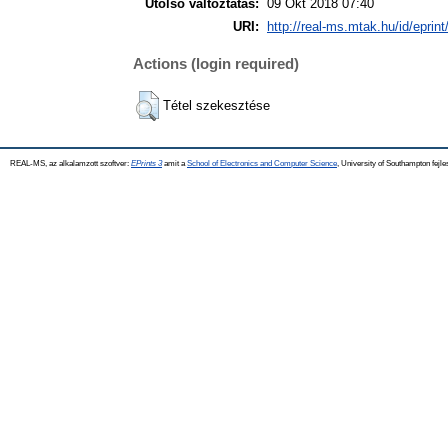
Utolsó változtatás:
09 Okt 2018 07:40
URI:
http://real-ms.mtak.hu/id/eprin
Actions (login required)
Tétel szekesztése
REAL-MS, az alkalamzott szoftver:
EPrints 3
amit a
School of Electronics and Computer Science
, University of Southampton fejle