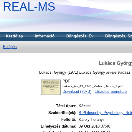
REAL-MS
Kezdőlap
Információ
Böngészés, Év
Böngészés, Sz
Belépés
Lukács György
Lukács, György
(1971)
Lukács György levele Vadász
PDF
Lukacs_lev_43_1461_Vadasz_Janos_2.pdf
Download (79kB)
|
Előzetes bemutató
Tétel típus:
Kézirat
Szakterület(ek):
B Philosophy. Psychology. Reli
Feltöltő:
Károly Horányi
Elhelyezés dátuma:
09 Okt 2018 07:40