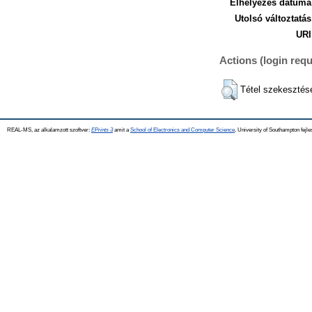
Elhelyezés dátuma
Utolsó változtatás
URI
Actions (login requ
Tétel szekesztés
REAL-MS, az alkalamzott szoftver:
EPrints 3
amit a
School of Electronics and Computer Science
, University of Southampton fejle