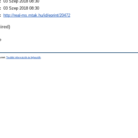
:
03 Szep 2018 08:30
:
03 Szep 2018 08:30
:
http://real-ms.mtak.hu/id/eprint/20472
ired)
e
sztett.
További információk és fejlesztők
.