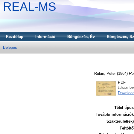
REAL-MS
Kezdőlap
Információ
Böngészés, Év
Böngészés, Sz
Belépés
Rubin, Péter
(1964)
Ru
PDF
Lukacs_Le
Download
Tétel típus
További információk
Szakterület(ek)
Feltöltő