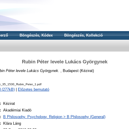
erző
Böngészés, Kódex
Böngészés, Kollekció
Rubin Péter levele Lukács Györgynek
bin Péter levele Lukács Györgynek.
, Budapest (Kézirat)
v_35_1530_Rubin_Peter_1.pdf
 (277kB)
|
Előzetes bemutató
:
Kézirat
:
Akadémiai Kiadó
:
B Philosophy. Psychology. Religion > B Philosophy (General)
:
Klára Láng