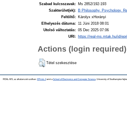
Szabad kulcsszavak:
Ms 2852/192-193
Szakterület(ek):
B Philosophy. Psychology. Re
Feltöltő:
Károlyx xHorányi
Elhelyezés dátuma:
11 Júni 2018 08:01
Utolsó változtatás:
05 Dec 2025 07:06
URI:
https://real-ms.mtak.hu/id/epr
Actions (login required)
Tétel szekesztése
REAL-MS, az alkalamzott szoftver:
EPrints 3
amit a
School of Electronics and Computer Science
, University of Southampton fejle