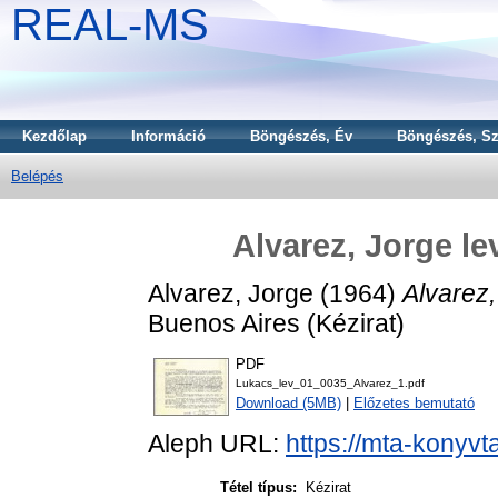
REAL-MS
Kezdőlap
Információ
Böngészés, Év
Böngészés, Sz
Belépés
Alvarez, Jorge l
Alvarez, Jorge
(1964)
Alvarez,
Buenos Aires (Kézirat)
PDF
Lukacs_lev_01_0035_Alvarez_1.pdf
Download (5MB)
|
Előzetes bemutató
Aleph URL:
https://mta-konyvt
Tétel típus:
Kézirat