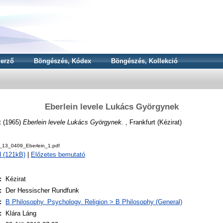
erző
Böngészés, Kódex
Böngészés, Kollekció
Eberlein levele Lukács Györgynek
t
(1965)
Eberlein levele Lukács Györgynek.
, Frankfurt (Kézirat)
_13_0409_Eberlein_1.pdf
 (121kB)
|
Előzetes bemutató
:
Kézirat
:
Der Hessischer Rundfunk
:
B Philosophy. Psychology. Religion > B Philosophy (General)
:
Klára Láng