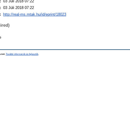
:
03 Júli 2018 07:22
:
03 Júli 2018 07:22
:
http://real-ms.mtak.hu/id/eprint/18023
ired)
e
sztett.
További információk és fejlesztők
.