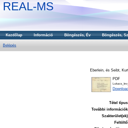
REAL-MS
Kezdőlap
Információ
Böngészés, Év
Böngészés, Sz
Belépés
Eberlein,
és
Seibt, Kur
PDF
Lukacs_lev
Download
Tétel típus
További információk
Szakterület(ek)
Feltöltő