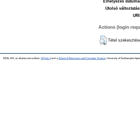
Elhelyezés dátuma
Utolsó változtatás
URI
Actions (login requ
Tétel szekesztés
REAL-MS, az alkalamzott szoftver:
EPrints 3
amit a
School of Electronics and Computer Science
, University of Southampton fejle