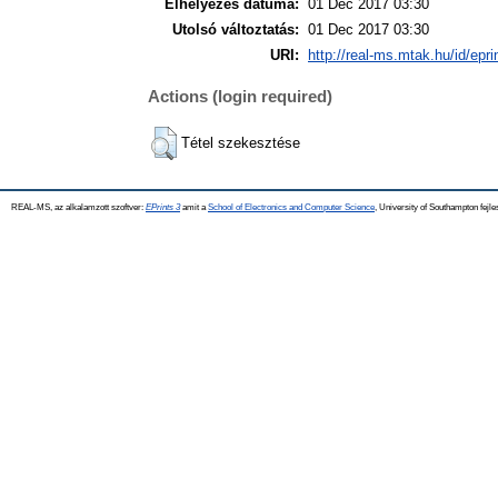
Elhelyezés dátuma:
01 Dec 2017 03:30
Utolsó változtatás:
01 Dec 2017 03:30
URI:
http://real-ms.mtak.hu/id/epr
Actions (login required)
Tétel szekesztése
REAL-MS, az alkalamzott szoftver:
EPrints 3
amit a
School of Electronics and Computer Science
, University of Southampton fejle