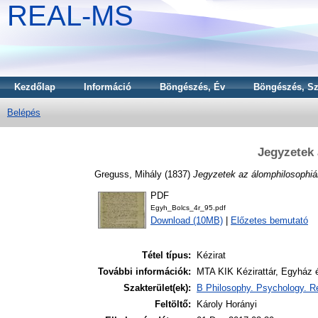
REAL-MS
Kezdőlap
Információ
Böngészés, Év
Böngészés, Sz
Belépés
Jegyzetek 
Greguss, Mihály
(1837)
Jegyzetek az álomphilosophiá
PDF
Egyh_Bolcs_4r_95.pdf
Download (10MB)
|
Előzetes bemutató
Tétel típus:
Kézirat
További információk:
MTA KIK Kézirattár, Egyház é
Szakterület(ek):
B Philosophy. Psychology. Re
Feltöltő:
Károly Horányi