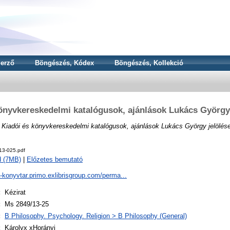
erző
Böngészés, Kódex
Böngészés, Kollekció
önyvkereskedelmi katalógusok, ajánlások Lukács György 
)
Kiadói és könyvkereskedelmi katalógusok, ajánlások Lukács György jelölése
13-025.pdf
d (7MB)
|
Előzetes bemutató
a-konyvtar.primo.exlibrisgroup.com/perma...
:
Kézirat
:
Ms 2849/13-25
:
B Philosophy. Psychology. Religion > B Philosophy (General)
:
Károlyx xHorányi