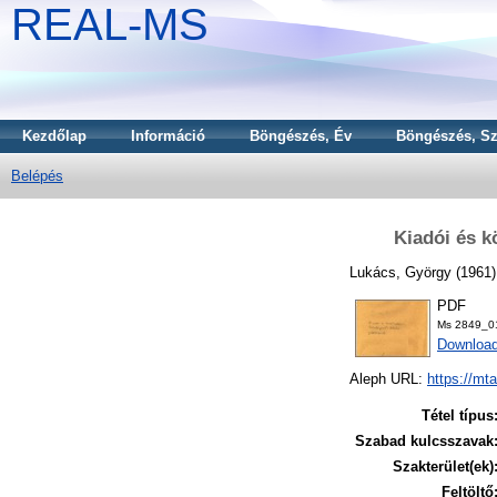
REAL-MS
Kezdőlap
Információ
Böngészés, Év
Böngészés, Sz
Belépés
Kiadói és k
Lukács, György
(1961
PDF
Ms 2849_0
Downloa
Aleph URL:
https://mt
Tétel típus
Szabad kulcsszavak
Szakterület(ek)
Feltöltő