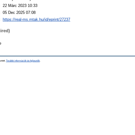
:
22 Márc 2023 10:33
:
05 Dec 2025 07:08
:
https://real-ms.mtak.hu/id/eprint/27237
ired)
e
sztett.
További információk és fejlesztők
.