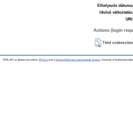
Elhelyezés dátuma
Utolsó változtatás
URI
Actions (login requ
Tétel szekesztés
REAL-MS, az alkalamzott szoftver:
EPrints 3
amit a
School of Electronics and Computer Science
, University of Southampton fejle