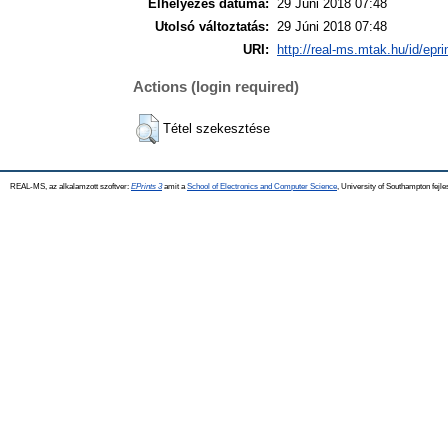
Elhelyezés dátuma:
29 Júni 2018 07:48
Utolsó változtatás:
29 Júni 2018 07:48
URI:
http://real-ms.mtak.hu/id/epr
Actions (login required)
Tétel szekesztése
REAL-MS, az alkalamzott szoftver:
EPrints 3
amit a
School of Electronics and Computer Science
, University of Southampton fejle