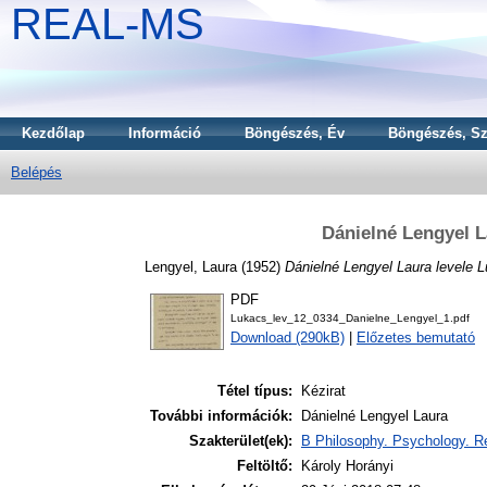
REAL-MS
Kezdőlap
Információ
Böngészés, Év
Böngészés, Sz
Belépés
Dánielné Lengyel L
Lengyel, Laura
(1952)
Dánielné Lengyel Laura levele 
PDF
Lukacs_lev_12_0334_Danielne_Lengyel_1.pdf
Download (290kB)
|
Előzetes bemutató
Tétel típus:
Kézirat
További információk:
Dánielné Lengyel Laura
Szakterület(ek):
B Philosophy. Psychology. Re
Feltöltő:
Károly Horányi