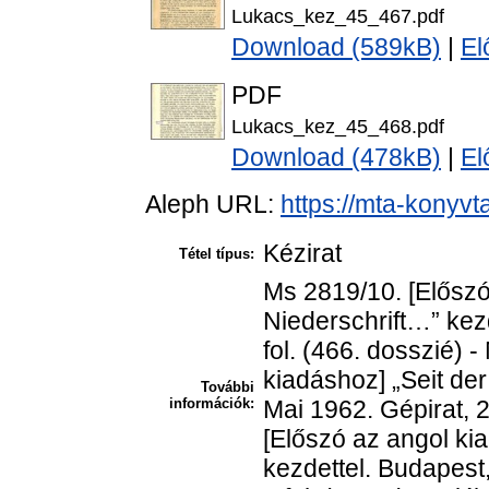
Lukacs_kez_45_467.pdf
Download (589kB)
|
El
PDF
Lukacs_kez_45_468.pdf
Download (478kB)
|
El
Aleph URL:
https://mta-konyvt
Kézirat
Tétel típus:
Ms 2819/10. [Előszó
Niederschrift…” kezd
fol. (466. dosszié) 
kiadáshoz] „Seit der
További
információk:
Mai 1962. Gépirat, 2
[Előszó az angol ki
kezdettel. Budapest