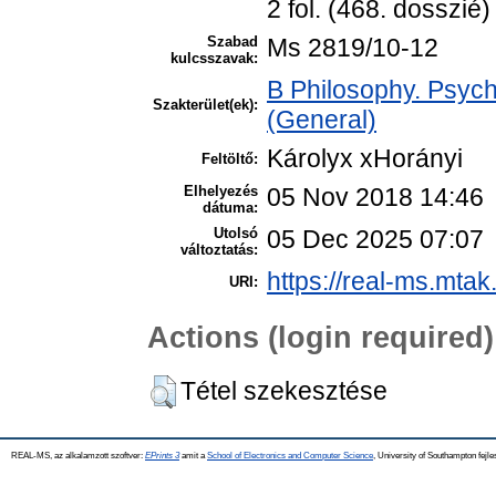
2 fol. (468. dosszié)
Szabad
Ms 2819/10-12
kulcsszavak:
B Philosophy. Psych
Szakterület(ek):
(General)
Károlyx xHorányi
Feltöltő:
Elhelyezés
05 Nov 2018 14:46
dátuma:
Utolsó
05 Dec 2025 07:07
változtatás:
https://real-ms.mtak
URI:
Actions (login required)
Tétel szekesztése
REAL-MS, az alkalamzott szoftver:
EPrints 3
amit a
School of Electronics and Computer Science
, University of Southampton fejle