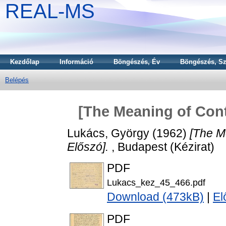
REAL-MS
Kezdőlap
Információ
Böngészés, Év
Böngészés, Sz
Belépés
[The Meaning of Con
Lukács, György
(1962)
[The M
Előszó].
, Budapest (Kézirat)
PDF
Lukacs_kez_45_466.pdf
Download (473kB)
|
El
PDF