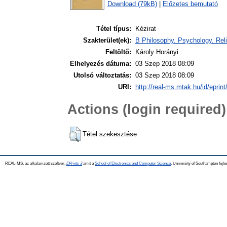
Download (79kB)
|
Előzetes bemutató
Tétel típus:
Kézirat
Szakterület(ek):
B Philosophy. Psychology. Reli
Feltöltő:
Károly Horányi
Elhelyezés dátuma:
03 Szep 2018 08:09
Utolsó változtatás:
03 Szep 2018 08:09
URI:
http://real-ms.mtak.hu/id/eprin
Actions (login required)
Tétel szekesztése
REAL-MS, az alkalamzott szoftver:
EPrints 3
amit a
School of Electronics and Computer Science
, University of Southampton fejle