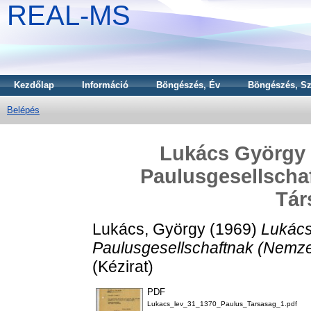
REAL-MS
Kezdőlap
Információ
Böngészés, Év
Böngészés, Sz
Belépés
Lukács György l
Paulusgesellscha
Tár
Lukács, György
(1969)
Lukács
Paulusgesellschaftnak (Nemze
(Kézirat)
PDF
Lukacs_lev_31_1370_Paulus_Tarsasag_1.pdf