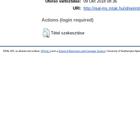
Utolsó változtatás:
09 Okt 2018 08:36
URI:
http://real-ms.mtak.hu/id/eprin
Actions (login required)
Tétel szekesztése
REAL-MS, az alkalamzott szoftver:
EPrints 3
amit a
School of Electronics and Computer Science
, University of Southampton fejle