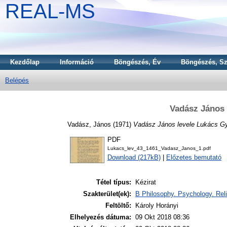
REAL-MS
Kezdőlap
Információ
Böngészés, Év
Böngészés, Sz
Belépés
Vadász János 
Vadász, János
(1971)
Vadász János levele Lukács G
PDF
Lukacs_lev_43_1461_Vadasz_Janos_1.pdf
Download (217kB)
|
Előzetes bemutató
Tétel típus:
Kézirat
Szakterület(ek):
B Philosophy. Psychology. Reli
Feltöltő:
Károly Horányi
Elhelyezés dátuma:
09 Okt 2018 08:36