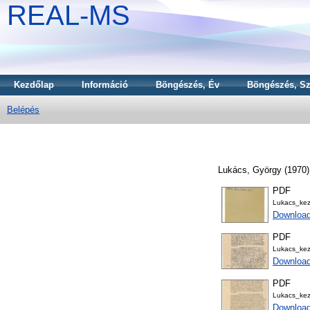
REAL-MS
Kezdőlap
Információ
Böngészés, Év
Böngészés, Sz
Belépés
Lukács, György
(1970
PDF
Lukacs_ke
Downloa
PDF
Lukacs_ke
Downloa
PDF
Lukacs_ke
Download