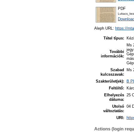
PDF
Lukacs_ke
Downloa
Aleph URL:
https://mt
Tétel típus:
Kézi
Ms 2
jegy
További
Gépi
információk:
máso
Gépi
Szabad
Ms 
kulcsszavak:
Szakterület(ek):
B Ph
Feltöltő:
Káro
Elhelyezés
25 
dátuma:
Utolsó
04 
változtatás:
URI:
http
Actions (login requ