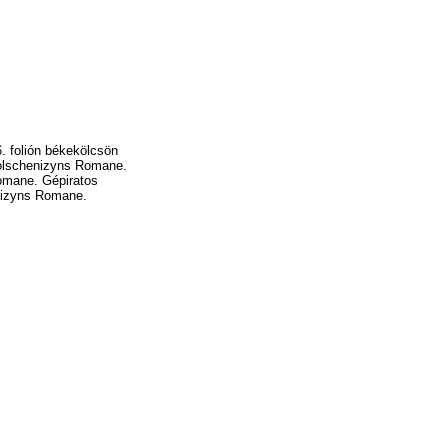
. folión békekölcsön
Solschenizyns Romane.
Romane. Gépiratos
enizyns Romane.