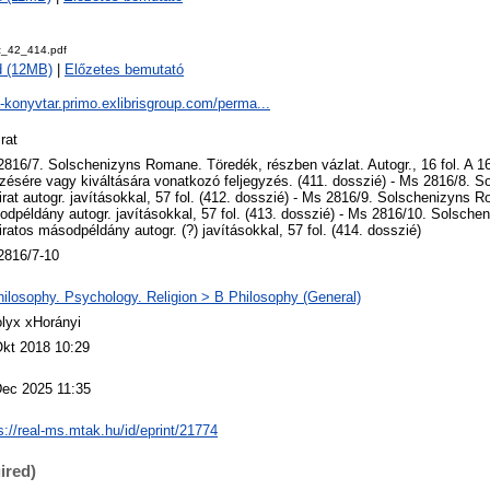
z_42_414.pdf
d (12MB)
|
Előzetes bemutató
a-konyvtar.primo.exlibrisgroup.com/perma...
rat
816/7. Solschenizyns Romane. Töredék, részben vázlat. Autogr., 16 fol. A 16
zésére vagy kiváltására vonatkozó feljegyzés. (411. dosszié) - Ms 2816/8. 
rat autogr. javításokkal, 57 fol. (412. dosszié) - Ms 2816/9. Solschenizyns 
dpéldány autogr. javításokkal, 57 fol. (413. dosszié) - Ms 2816/10. Solsch
ratos másodpéldány autogr. (?) javításokkal, 57 fol. (414. dosszié)
2816/7-10
ilosophy. Psychology. Religion > B Philosophy (General)
lyx xHorányi
Okt 2018 10:29
Dec 2025 11:35
s://real-ms.mtak.hu/id/eprint/21774
ired)