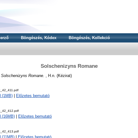
erző
Böngészés, Kódex
Böngészés, Kollekció
Solschenizyns Romane
)
Solschenizyns Romane.
, H.n. (Kézirat)
z_42_411.pdf
d (1MB)
|
Előzetes bemutató
z_42_412.pdf
d (16MB)
|
Előzetes bemutató
z_42_413.pdf
 (11MB)
|
Előzetes bemutató