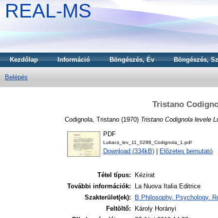
REAL-MS
Kezdőlap
Információ
Böngészés, Év
Böngészés, Sz
Belépés
Tristano Codigno
Codignola, Tristano
(1970)
Tristano Codignola levele 
PDF
Lukacs_lev_11_0288_Codignola_1.pdf
Download (334kB)
|
Előzetes bemutató
Tétel típus:
Kézirat
További információk:
La Nuova Italia Editrice
Szakterület(ek):
B Philosophy. Psychology. Re
Feltöltő:
Károly Horányi