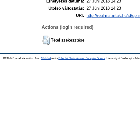
Elhelyezés dátuma:
27 Júni 2018 14:23
Utolsó változtatás:
27 Júni 2018 14:23
URI:
http://real-ms.mtak.hu/id/epr
Actions (login required)
Tétel szekesztése
REAL-MS, az alkalamzott szoftver:
EPrints 3
amit a
School of Electronics and Computer Science
, University of Southampton fejle