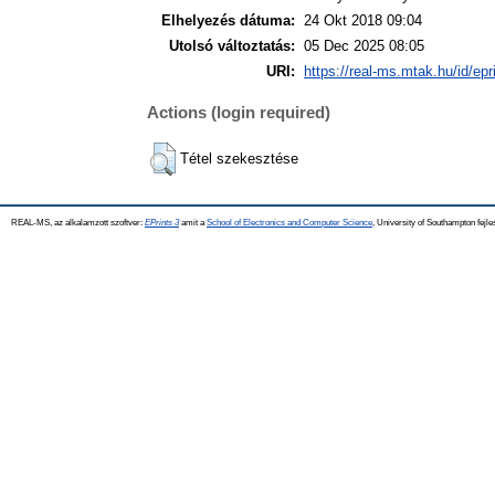
Elhelyezés dátuma:
24 Okt 2018 09:04
Utolsó változtatás:
05 Dec 2025 08:05
URI:
https://real-ms.mtak.hu/id/epr
Actions (login required)
Tétel szekesztése
REAL-MS, az alkalamzott szoftver:
EPrints 3
amit a
School of Electronics and Computer Science
, University of Southampton fejle