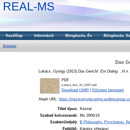
REAL-MS
Kezdőlap
Információ
Böngészés, Év
Böngészés, Sz
Belépés
Das Ge
Lukács, György
(1913)
Das Gericht: Ein Dialog.
, H.n. 
PDF
Lukacs_kez_31_0207.pdf
Download (1MB)
|
Előzetes bemutató
Aleph URL:
https://mta-konyvtar.primo.exlibrisgroup.
Tétel típus:
Kézirat
Szabad kulcsszavak:
Ms 2806/14
Szakterület(ek):
B Philosophy. Psychology. Re
Feltöltő:
Károlyx xHorányi