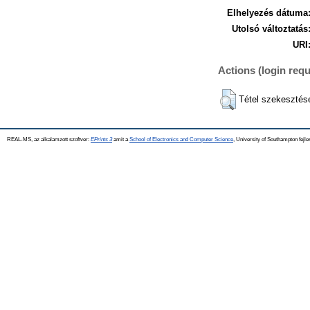
Elhelyezés dátuma
Utolsó változtatás
URI
Actions (login requ
Tétel szekesztés
REAL-MS, az alkalamzott szoftver:
EPrints 3
amit a
School of Electronics and Computer Science
, University of Southampton fejle