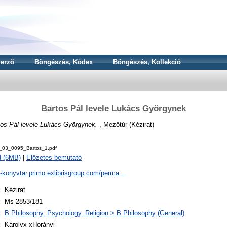
erző
Böngészés, Kódex
Böngészés, Kollekció
Bartos Pál levele Lukács Györgynek
tos Pál levele Lukács Györgynek.
, Mezőtúr (Kézirat)
_03_0095_Bartos_1.pdf
d (6MB)
|
Előzetes bemutató
a-konyvtar.primo.exlibrisgroup.com/perma...
:
Kézirat
:
Ms 2853/181
:
B Philosophy. Psychology. Religion > B Philosophy (General)
:
Károlyx xHorányi