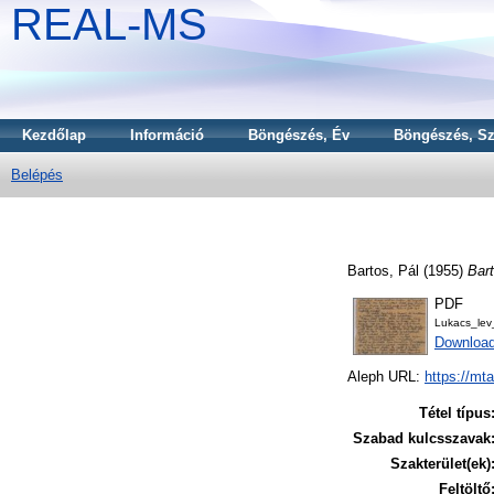
REAL-MS
Kezdőlap
Információ
Böngészés, Év
Böngészés, Sz
Belépés
Bartos, Pál
(1955)
Bar
PDF
Lukacs_lev
Downloa
Aleph URL:
https://mt
Tétel típus
Szabad kulcsszavak
Szakterület(ek)
Feltöltő