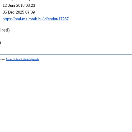
:
12 Júni 2018 08:23
:
05 Dec 2025 07:09
:
https://real-ms.mtak.hu/id/eprint/17287
ired)
e
sztett.
További információk és fejlesztők
.