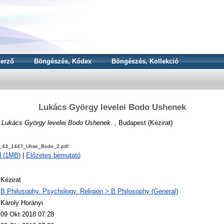
erző
Böngészés, Kódex
Böngészés, Kollekció
Lukács György levelei Bodo Ushenek
)
Lukács György levelei Bodo Ushenek.
, Budapest (Kézirat)
v_43_1447_Uhse_Bodo_2.pdf
d (1MB)
|
Előzetes bemutató
Kézirat
B Philosophy. Psychology. Religion > B Philosophy (General)
Károly Horányi
09 Okt 2018 07:28