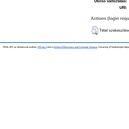
Utolsó változtatás:
URI:
Actions (login requ
Tétel szekesztés
REAL-MS, az alkalamzott szoftver:
EPrints 3
amit a
School of Electronics and Computer Science
, University of Southampton fejle