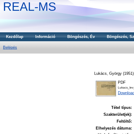
REAL-MS
Kezdőlap
Információ
Böngészés, Év
Böngészés, Sz
Belépés
Lukács, György
(1951
PDF
Lukacs_le
Downloa
Tétel típus:
Szakterület(ek):
Feltöltő:
Elhelyezés dátuma: