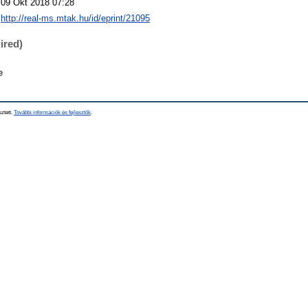
09 Okt 2018 07:28
http://real-ms.mtak.hu/id/eprint/21095
ired)
e
sztett.
További információk és fejlesztők
.