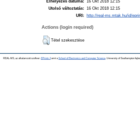
Elhelyezés dátuma:
16 Okt 2018 12:15
Utolsó változtatás:
16 Okt 2018 12:15
URI:
http://real-ms.mtak.hu/id/epr
Actions (login required)
Tétel szekesztése
REAL-MS, az alkalamzott szoftver:
EPrints 3
amit a
School of Electronics and Computer Science
, University of Southampton fejle