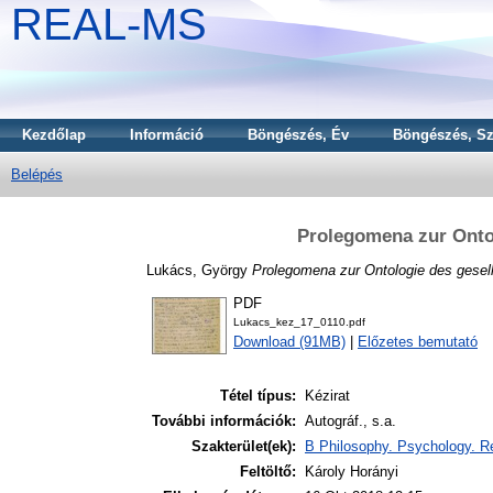
REAL-MS
Kezdőlap
Információ
Böngészés, Év
Böngészés, Sz
Belépés
Prolegomena zur Ontol
Lukács, György
Prolegomena zur Ontologie des gesell
PDF
Lukacs_kez_17_0110.pdf
Download (91MB)
|
Előzetes bemutató
Tétel típus:
Kézirat
További információk:
Autográf., s.a.
Szakterület(ek):
B Philosophy. Psychology. Re
Feltöltő:
Károly Horányi