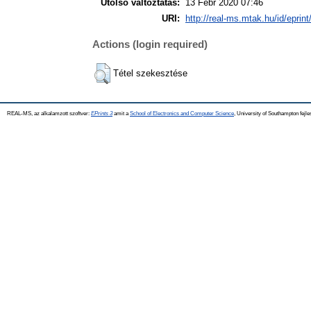
Utolsó változtatás:
13 Febr 2020 07:46
URI:
http://real-ms.mtak.hu/id/eprin
Actions (login required)
Tétel szekesztése
REAL-MS, az alkalamzott szoftver:
EPrints 3
amit a
School of Electronics and Computer Science
, University of Southampton fejle