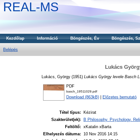
REAL-MS
Kezdőlap
Információ
Böngészés, Év
Böngészés, Sz
Belépés
Lukács György
Lukács, György
(1951)
Lukács György levele Basch L
PDF
basch_19511029.pdf
Download (863kB)
|
Előzetes bemutató
Tétel típus:
Kézirat
Szakterület(ek):
B Philosophy. Psychology. Reli
Feltöltő:
xKatalin xBarta
Elhelyezés dátuma:
10 Nov 2016 14:15