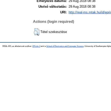
Elhelyezés dátuma:
29 Aug 2018 08:38
Utolsó változtatás:
29 Aug 2018 08:38
URI:
http://real-ms.mtak.hu/id/epr
Actions (login required)
Tétel szekesztése
REAL-MS, az alkalamzott szoftver:
EPrints 3
amit a
School of Electronics and Computer Science
, University of Southampton fejle