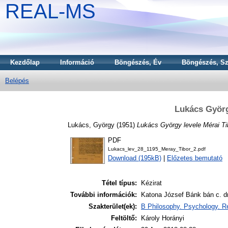
REAL-MS
Kezdőlap
Információ
Böngészés, Év
Böngészés, Sz
Belépés
Lukács Györg
Lukács, György
(1951)
Lukács György levele Mérai Ti
PDF
Lukacs_lev_28_1195_Meray_Tibor_2.pdf
Download (195kB)
|
Előzetes bemutató
Tétel típus:
Kézirat
További információk:
Katona József Bánk bán c. d
Szakterület(ek):
B Philosophy. Psychology. Re
Feltöltő:
Károly Horányi