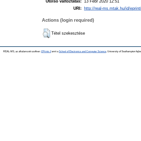
Utolsó változtatás:
13 Febr 2020 12:51
URI:
http://real-ms.mtak.hu/id/eprin
Actions (login required)
Tétel szekesztése
REAL-MS, az alkalamzott szoftver:
EPrints 3
amit a
School of Electronics and Computer Science
, University of Southampton fejle