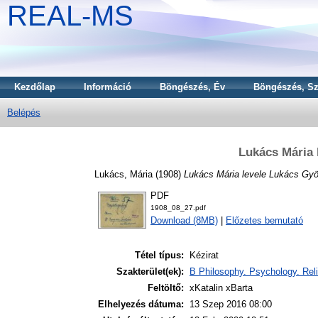
REAL-MS
Kezdőlap
Információ
Böngészés, Év
Böngészés, Sz
Belépés
Lukács Mária 
Lukács, Mária
(1908)
Lukács Mária levele Lukács Gyö
PDF
1908_08_27.pdf
Download (8MB)
|
Előzetes bemutató
Tétel típus:
Kézirat
Szakterület(ek):
B Philosophy. Psychology. Reli
Feltöltő:
xKatalin xBarta
Elhelyezés dátuma:
13 Szep 2016 08:00