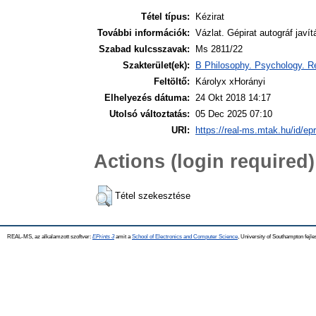
Tétel típus:
Kézirat
További információk:
Vázlat. Gépirat autográf javí
Szabad kulcsszavak:
Ms 2811/22
Szakterület(ek):
B Philosophy. Psychology. Re
Feltöltő:
Károlyx xHorányi
Elhelyezés dátuma:
24 Okt 2018 14:17
Utolsó változtatás:
05 Dec 2025 07:10
URI:
https://real-ms.mtak.hu/id/ep
Actions (login required)
Tétel szekesztése
REAL-MS, az alkalamzott szoftver:
EPrints 3
amit a
School of Electronics and Computer Science
, University of Southampton fejle