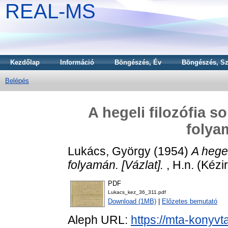
REAL-MS
Kezdőlap
Információ
Böngészés, Év
Böngészés, Sz
Belépés
A hegeli filozófia 
folya
Lukács, György
(1954)
A hegel
folyamán. [Vázlat].
, H.n. (Kézir
PDF
Lukacs_kez_36_311.pdf
Download (1MB)
|
Előzetes bemutató
Aleph URL:
https://mta-konyvt