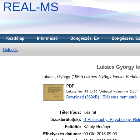
REAL-MS
Kezdőlap
Információ
Böngészés, Év
Böngészés, Sz
Belépés
Lukács György le
Lukács, György
(1969)
Lukács György levelei Verbőc
PDF
Lukacs_lev_44_1496_Verboczi_Kalmanne_2.pdf
Download (369kB)
|
Előzetes bemutató
Tétel típus:
Kézirat
Szakterület(ek):
B Philosophy. Psychology. Reli
Feltöltő:
Károly Horányi
Elhelyezés dátuma:
09 Okt 2018 09:03