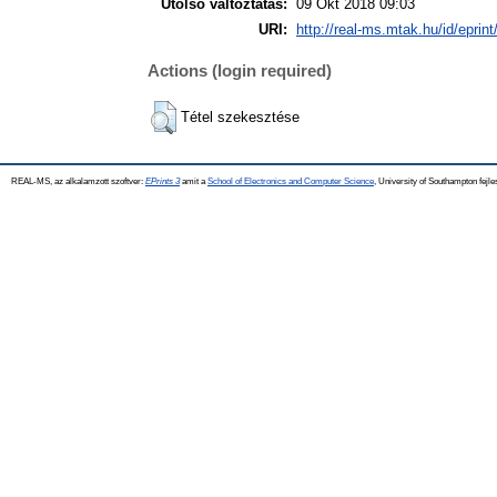
Utolsó változtatás:
09 Okt 2018 09:03
URI:
http://real-ms.mtak.hu/id/eprin
Actions (login required)
Tétel szekesztése
REAL-MS, az alkalamzott szoftver:
EPrints 3
amit a
School of Electronics and Computer Science
, University of Southampton fejle