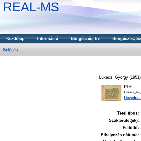
REAL-MS
Kezdőlap
Információ
Böngészés, Év
Böngészés, Sz
Belépés
Lukács, György
(1951
PDF
Lukacs_le
Download
Tétel típus:
Szakterület(ek):
Feltöltő:
Elhelyezés dátuma: