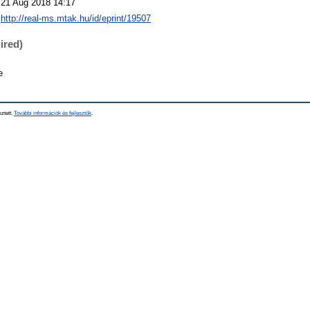
21 Aug 2018 14:17
http://real-ms.mtak.hu/id/eprint/19507
ired)
e
sztett.
További információk és fejlesztők
.