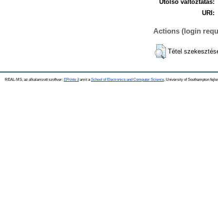
Utolsó változtatás:
URI:
Actions (login requ
Tétel szekesztés
REAL-MS, az alkalamzott szoftver:
EPrints 3
amit a
School of Electronics and Computer Science
, University of Southampton fejle