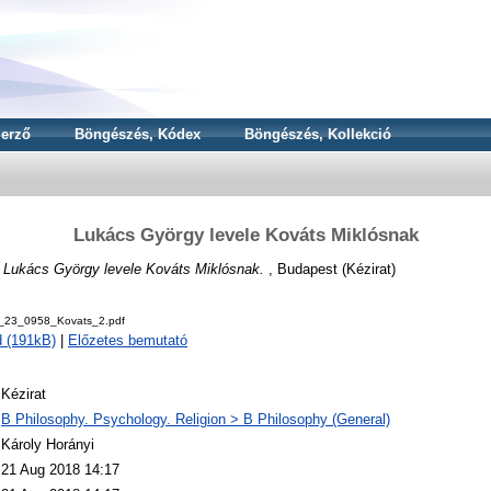
erző
Böngészés, Kódex
Böngészés, Kollekció
Lukács György levele Kováts Miklósnak
)
Lukács György levele Kováts Miklósnak.
, Budapest (Kézirat)
v_23_0958_Kovats_2.pdf
 (191kB)
|
Előzetes bemutató
Kézirat
B Philosophy. Psychology. Religion > B Philosophy (General)
Károly Horányi
21 Aug 2018 14:17