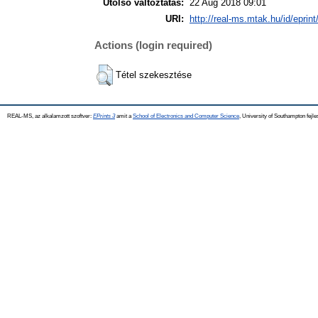
Utolsó változtatás:
22 Aug 2018 09:01
URI:
http://real-ms.mtak.hu/id/eprin
Actions (login required)
Tétel szekesztése
REAL-MS, az alkalamzott szoftver:
EPrints 3
amit a
School of Electronics and Computer Science
, University of Southampton fejle