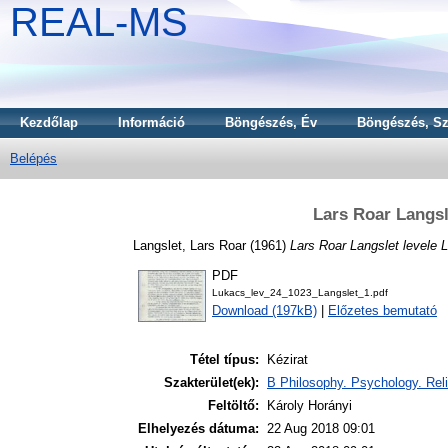
REAL-MS
Kezdőlap
Információ
Böngészés, Év
Böngészés, Sz
Belépés
Lars Roar Langsl
Langslet, Lars Roar
(1961)
Lars Roar Langslet levele
PDF
Lukacs_lev_24_1023_Langslet_1.pdf
Download (197kB)
|
Előzetes bemutató
Tétel típus:
Kézirat
Szakterület(ek):
B Philosophy. Psychology. Reli
Feltöltő:
Károly Horányi
Elhelyezés dátuma:
22 Aug 2018 09:01