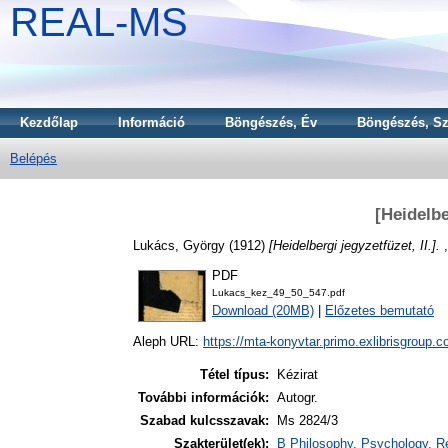
REAL-MS
Kezdőlap
Információ
Böngészés, Év
Böngészés, Sz
Belépés
[Heidelbe
Lukács, György
(1912)
[Heidelbergi jegyzetfüzet, II.].
,
PDF
Lukacs_kez_49_50_547.pdf
Download (20MB)
|
Előzetes bemutató
Aleph URL:
https://mta-konyvtar.primo.exlibrisgroup.
Tétel típus:
Kézirat
További információk:
Autogr.
Szabad kulcsszavak:
Ms 2824/3
Szakterület(ek):
B Philosophy. Psychology. Re