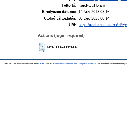
Feltöltő:
Károlyx xHorányi
Elhelyezés dátuma:
14 Nov 2018 08:16
Utolsó változtatás:
05 Dec 2025 08:14
URI:
https://real-ms.mtak.hu/id/ep
Actions (login required)
Tétel szekesztése
REAL-MS, az alkalamzott szoftver:
EPrints 3
amit a
School of Electronics and Computer Science
, University of Southampton fejle