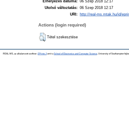
Elhelyezés dátuma:
06 Szep 2018 12:17
Utolsó változtatás:
06 Szep 2018 12:17
URI:
http://real-ms.mtak.hu/id/epr
Actions (login required)
Tétel szekesztése
REAL-MS, az alkalamzott szoftver:
EPrints 3
amit a
School of Electronics and Computer Science
, University of Southampton fejle