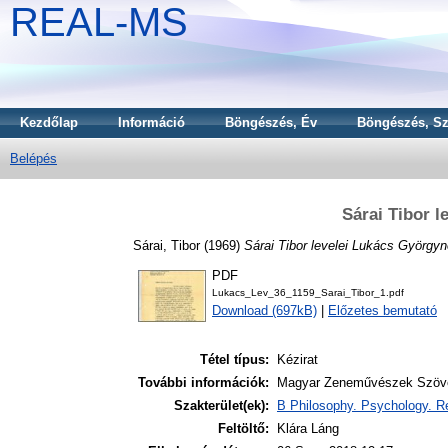
REAL-MS
Kezdőlap
Információ
Böngészés, Év
Böngészés, Sz
Belépés
Sárai Tibor 
Sárai, Tibor
(1969)
Sárai Tibor levelei Lukács Györgyn
PDF
Lukacs_Lev_36_1159_Sarai_Tibor_1.pdf
Download (697kB)
|
Előzetes bemutató
Tétel típus:
Kézirat
További információk:
Magyar Zeneművészek Szöv
Szakterület(ek):
B Philosophy. Psychology. Re
Feltöltő:
Klára Láng