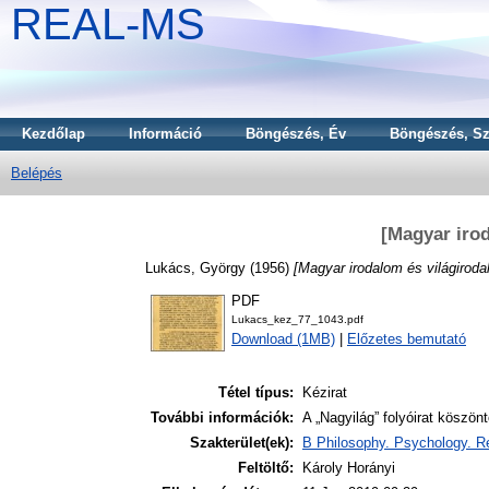
REAL-MS
Kezdőlap
Információ
Böngészés, Év
Böngészés, Sz
Belépés
[Magyar iro
Lukács, György
(1956)
[Magyar irodalom és világiroda
PDF
Lukacs_kez_77_1043.pdf
Download (1MB)
|
Előzetes bemutató
Tétel típus:
Kézirat
További információk:
A „Nagyilág” folyóirat köszö
Szakterület(ek):
B Philosophy. Psychology. Re
Feltöltő:
Károly Horányi