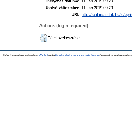
Elhelyezés dátuma:
11 Jan 2019 09:29
Utolsó változtatás:
11 Jan 2019 09:29
URI:
http://real-ms.mtak.hu/id/epr
Actions (login required)
Tétel szekesztése
REAL-MS, az alkalamzott szoftver:
EPrints 3
amit a
School of Electronics and Computer Science
, University of Southampton fejle